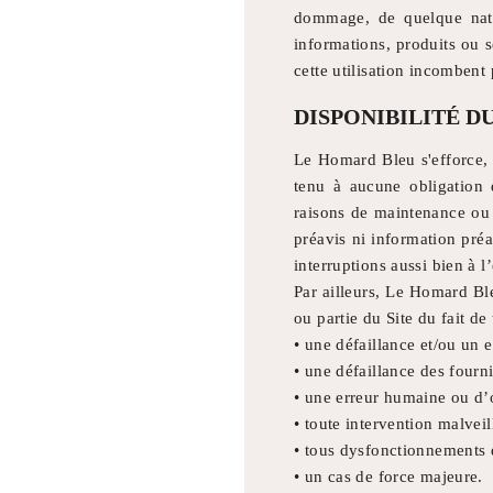
PHOTOS
dommage, de quelque natu
informations, produits ou s
CONTACT & ACCÈS
cette utilisation incombent 
RÉSERVATION
DISPONIBILITÉ DU
Le Homard Bleu s'efforce, 
Le Homard Bleu
tenu à aucune obligation
10 Boulevard Félix Faure
17370 Saint-Trojan-les-Bains, France
raisons de maintenance ou 
lehomardbleu.oleron@gmail.com
préavis ni information pré
+33 6 69 44 12 44
interruptions aussi bien à l
Par ailleurs, Le Homard Ble
ou partie du Site du fait d
• une défaillance et/ou un
• une défaillance des fourni
• une erreur humaine ou d’o
• toute intervention malveil
• tous dysfonctionnements d
• un cas de force majeure.