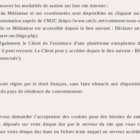
uver les modalités de saisine sur leur site internet :
 du Médiateur et ses coordonnées sont disponibles en cliquant su
consommation auprès de CM2C (https://www.cm2c.net/comment-nous-sa
 de ce Médiateur est accessible depuis le lien suivant : Déclarer u
rer-un-litige.php)
galement le Client de l'existence d'une plateforme européenne 
 il peut recourir. Le Client peut y accéder depuis le lien suivant : R
mers/odr/).
nt régies par le droit français, sans faire obstacle aux dispositi
s du pays de résidence du consommateur.
vous demander l’acceptation des cookies pour des besoins de stat
 déposée sur votre disque dur par le serveur du site que vous vis
ur votre disque dur dans un fichier texte auquel un serveur accède 