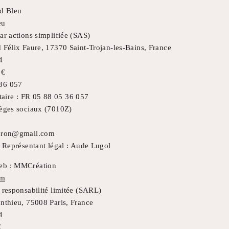
rd Bleu
eu
ar actions simplifiée (SAS)
 Félix Faure, 17370 Saint-Trojan-les-Bains, France
4
 €
536 057
ire : FR 05 88 05 36 057
ièges sociaux (7010Z)
leron@gmail.com
, Représentant légal : Aude Lugol
Web : MMCréation
om
 responsabilité limitée (SARL)
onthieu, 75008 Paris, France
4
€