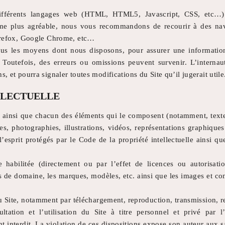
ifférents langages web (HTML, HTML5, Javascript, CSS, etc…)
isme plus agréable, nous vous recommandons de recourir à des 
 Firefox, Google Chrome, etc…
s les moyens dont nous disposons, pour assurer une information
 Toutefois, des erreurs ou omissions peuvent survenir. L’interna
s, et pourra signaler toutes modifications du Site qu’il jugerait utile
LLECTUELLE
 ainsi que chacun des éléments qui le composent (notamment, text
es, photographies, illustrations, vidéos, représentations graphiques 
’esprit protégés par le Code de la propriété intellectuelle ainsi que
habilitée (directement ou par l’effet de licences ou autorisation
 de domaine, les marques, modèles, etc. ainsi que les images et co
u Site, notamment par téléchargement, reproduction, transmission, r
ltation et l’utilisation du Site à titre personnel et privé par 
t interdit. La violation de ces dispositions expose son auteur aux s