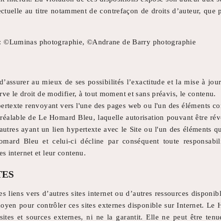
ectuelle au titre notamment de contrefaçon de droits d’auteur, que 
: ©Luminas photographie, ©Andrane de Barry photographie
assurer au mieux de ses possibilités l’exactitude et la mise à jou
serve le droit de modifier, à tout moment et sans préavis, le contenu.
pertexte renvoyant vers l'une des pages web ou l'un des éléments com
t préalable de Le Homard Bleu, laquelle autorisation pouvant être r
autres ayant un lien hypertexte avec le Site ou l'un des éléments 
mard Bleu et celui-ci décline par conséquent toute responsabili
es internet et leur contenu.
TES
es liens vers d’autres sites internet ou d’autres ressources disponi
yen pour contrôler ces sites externes disponible sur Internet. L
 sites et sources externes, ni ne la garantit. Elle ne peut être te