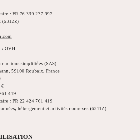
aire : FR 76 339 237 992
et (6312Z)
n.com
n : OVH
ar actions simplifiées (SAS)
rmann, 59100 Roubaix, France
5
 €
 761 419
aire : FR 22 424 761 419
onnées, hébergement et activités connexes (6311Z)
ILISATION